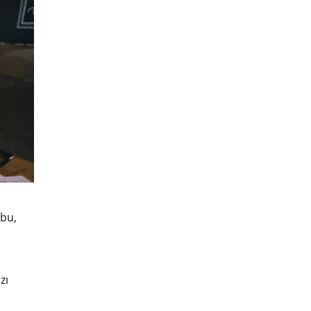
 bu,
zı