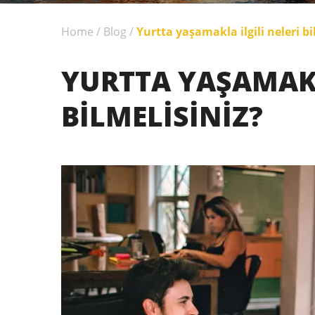
Home
/
Blog
/
Yurtta yaşamakla ilgili neleri bi
YURTTA YAŞAMAKL
BILMELISINIZ?