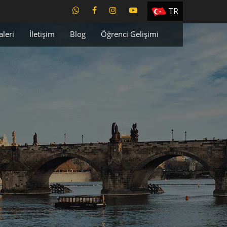
TR
EN
aleri
İletişim
Blog
Öğrenci Gelişimi
ES
PT
UA
CZ
RU