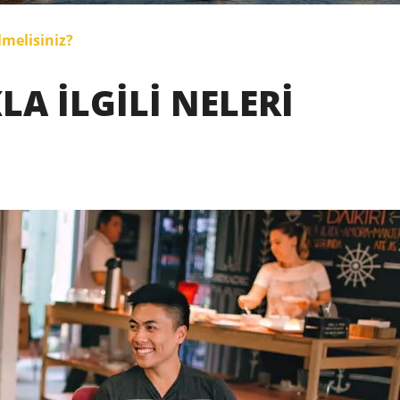
lmelisiniz?
A ILGILI NELERI