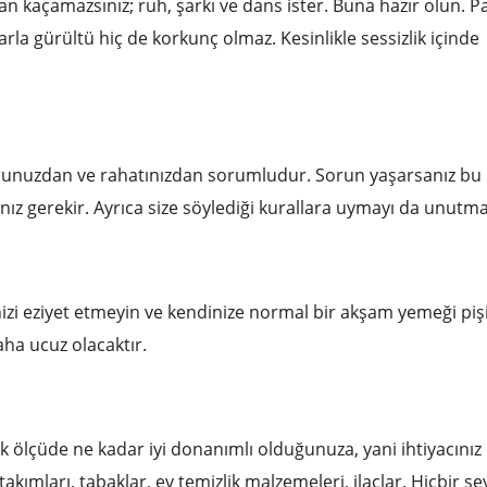
an kaçamazsınız; ruh, şarkı ve dans ister. Buna hazır olun. Pa
arla gürültü hiç de korkunç olmaz. Kesinlikle sessizlik içinde
forunuzdan ve rahatınızdan sorumludur. Sorun yaşarsanız bu k
rmanız gerekir. Ayrıca size söylediği kurallara uymayı da unutma
izi eziyet etmeyin ve kendinize normal bir akşam yemeği pi
ha ucuz olacaktır.
ölçüde ne kadar iyi donanımlı olduğunuza, yani ihtiyacınız
akımları, tabaklar, ev temizlik malzemeleri, ilaçlar. Hiçbir şe