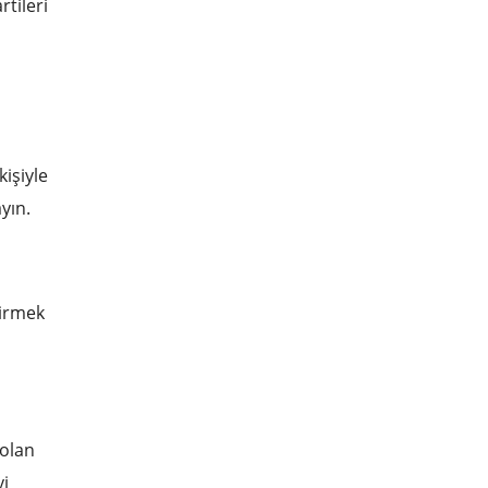
rtileri
işiyle
yın.
şirmek
 olan
yi