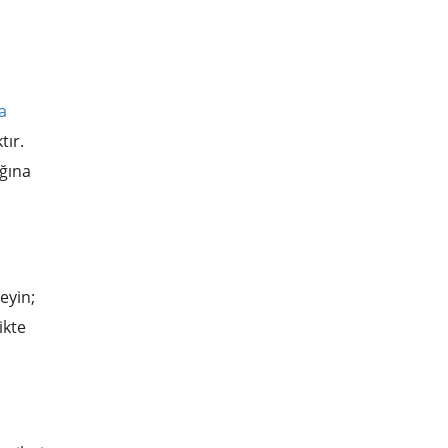
a
tır.
ağına
eyin;
ikte