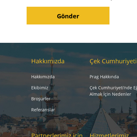
Hakkımızda
Çek Cumhuriyeti
Hakkımızda
Prag Hakkında
Ekibimiz
Çek Cumhuriyeti’nde E
Almak İçin Nedenler
Broşürler
Referanslar
Partnerlerimiz için
Hizmetlerimiz