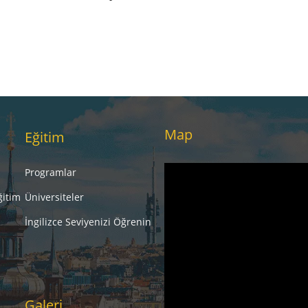
Map
Eğitim
Programlar
ğitim
Üniversiteler
İngilizce Seviyenizi Öğrenin
Galeri