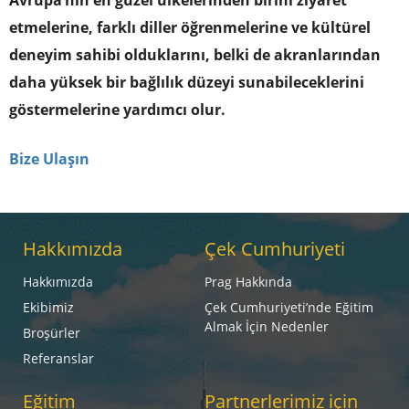
Avrupa’nın en güzel ülkelerinden birini ziyaret
etmelerine, farklı diller öğrenmelerine ve kültürel
deneyim sahibi olduklarını, belki de akranlarından
daha yüksek bir bağlılık düzeyi sunabileceklerini
göstermelerine yardımcı olur.
Bize Ulaşın
Hakkımızda
Çek Cumhuriyeti
Hakkımızda
Prag Hakkında
Ekibimiz
Çek Cumhuriyeti’nde Eğitim
Almak İçin Nedenler
Broşürler
Referanslar
Eğitim
Partnerlerimiz için