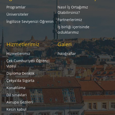
Programlar
Nasıl İş Ortağımız
Olabilirsiniz?
Üniversiteler
Partnerlerimiz
İngilizce Seviyenizi Öğrenin
İş birliği içerisinde
olduklarımız
Hizmetlerimiz
Galeri
Hizmetlerimiz
Fotoğraflar
Çek Cumhuriyeti Öğrenci
Vizesi
Diploma Denklik
Çekya’da Sigorta
Konaklama
Di̇l sinavlari
Avrupa Gezileri
Kesi̇n kabul