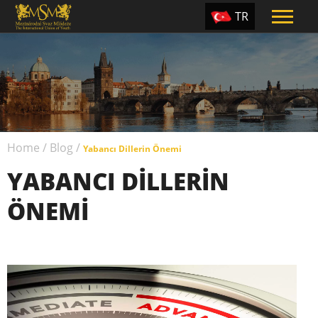
TR
EN
ES
PT
UA
Home
/
Blog
/
CZ
Yabancı Dillerin Önemi
YABANCI DILLERIN
RU
ÖNEMI