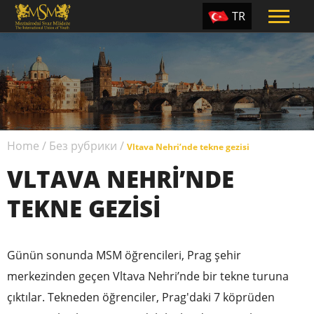
TR
EN
ES
PT
UA
Home
/
Без рубрики
/
CZ
Vltava Nehri’nde tekne gezisi
VLTAVA NEHRI’NDE
RU
TEKNE GEZISI
Günün sonunda MSM öğrencileri, Prag şehir
merkezinden geçen Vltava Nehri’nde bir tekne turuna
çıktılar. Tekneden öğrenciler, Prag'daki 7 köprüden