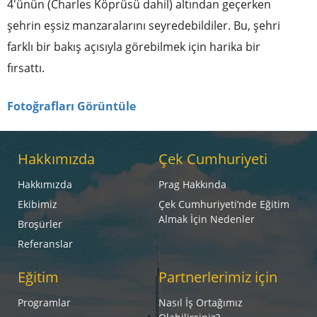
4'ünün (Charles Köprüsü dahil) altından geçerken
şehrin eşsiz manzaralarını seyredebildiler. Bu, şehri
farklı bir bakış açısıyla görebilmek için harika bir
fırsattı.
Fotoğrafları Görüntüle
Hakkımızda
Çek Cumhuriyeti
Hakkımızda
Prag Hakkında
Ekibimiz
Çek Cumhuriyeti’nde Eğitim
Almak İçin Nedenler
Broşürler
Referanslar
Eğitim
Partnerlerimiz için
Programlar
Nasıl İş Ortağımız