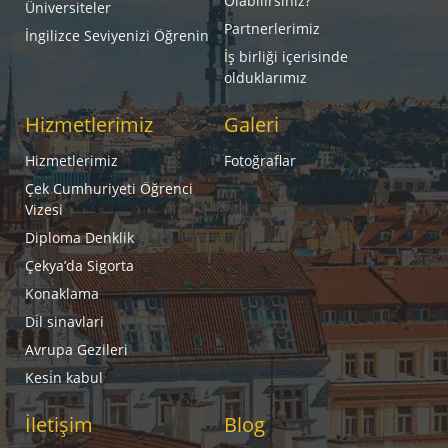
Olabilirsiniz?
Üniversiteler
Partnerlerimiz
İngilizce Seviyenizi Öğrenin
İş birliği içerisinde
olduklarımız
Hizmetlerimiz
Galeri
Hizmetlerimiz
Fotoğraflar
Çek Cumhuriyeti Öğrenci
Vizesi
Diploma Denklik
Çekya’da Sigorta
Konaklama
Di̇l sinavlari
Avrupa Gezileri
Kesi̇n kabul
İletişim
Blog