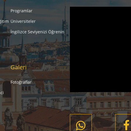
Programlar
ğitim
Üniversiteler
İngilizce Seviyenizi Öğrenin
Galeri
Fotoğraflar
ci