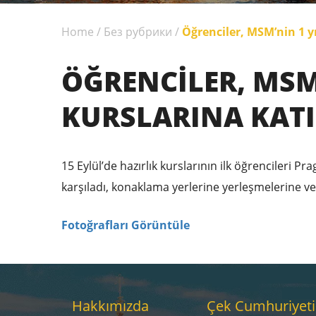
Home
/
Без рубрики
/
Öğrenciler, MSM’nin 1 yı
ÖĞRENCILER, MSM’
KURSLARINA KATI
15 Eylül’de hazırlık kurslarının ilk öğrencileri 
karşıladı, konaklama yerlerine yerleşmelerine ve
Fotoğrafları Görüntüle
Hakkımızda
Çek Cumhuriyeti