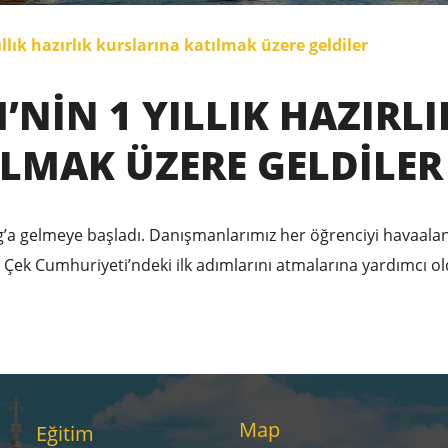
llık hazırlık kurslarına katılmak üzere geldiler
NIN 1 YILLIK HAZIRLI
LMAK ÜZERE GELDILER
Prag’a gelmeye başladı. Danışmanlarımız her öğrenciyi havaala
 Çek Cumhuriyeti’ndeki ilk adımlarını atmalarına yardımcı ol
Map
Eğitim