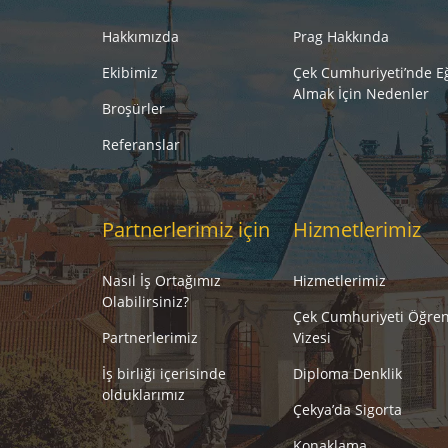
Hakkımızda
Prag Hakkında
Ekibimiz
Çek Cumhuriyeti’nde E
Almak İçin Nedenler
Broşürler
Referanslar
Partnerlerimiz için
Hizmetlerimiz
Nasıl İş Ortağımız
Hizmetlerimiz
Olabilirsiniz?
Çek Cumhuriyeti Öğren
Partnerlerimiz
Vizesi
İş birliği içerisinde
Diploma Denklik
olduklarımız
Çekya’da Sigorta
Konaklama