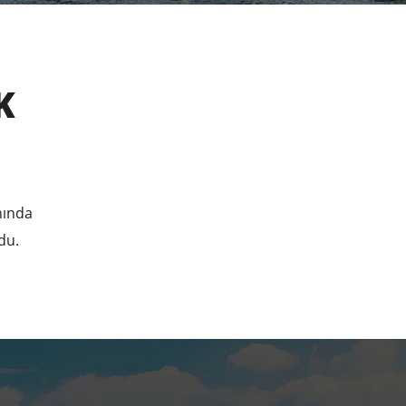
K
nında
du.