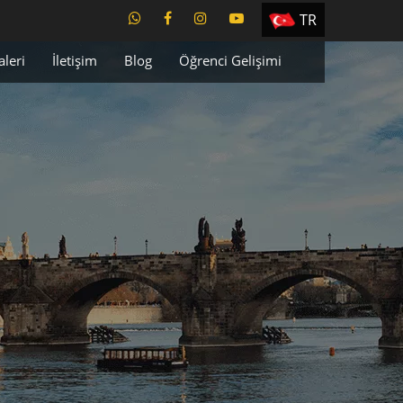
TR
EN
aleri
İletişim
Blog
Öğrenci Gelişimi
ES
PT
UA
CZ
RU