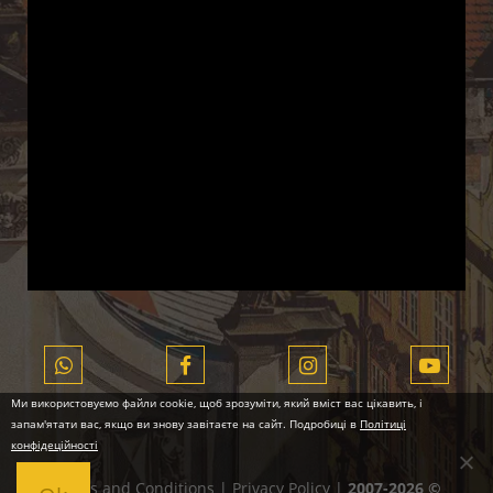
Ми використовуємо файли cookie, щоб зрозуміти, який вміст вас цікавить, і
запам'ятати вас, якщо ви знову завітаєте на сайт. Подробиці в
Політиці
конфідеційності
Terms and Conditions
|
Privacy Policy
|
2007-2026 ©