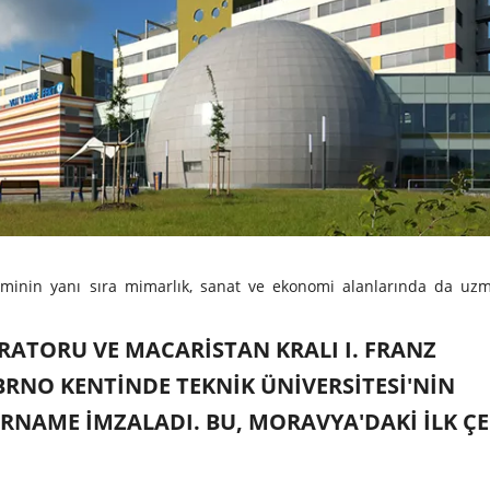
itiminin yanı sıra mimarlık, sanat ve ekonomi alanlarında da uzm
RATORU VE MACARISTAN KRALI I. FRANZ
BRNO KENTINDE TEKNIK ÜNIVERSITESI'NIN
RNAME IMZALADI. BU, MORAVYA'DAKI ILK Ç