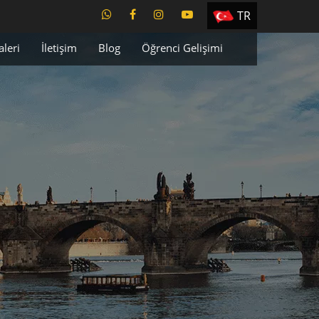
TR
EN
aleri
İletişim
Blog
Öğrenci Gelişimi
ES
PT
UA
CZ
RU