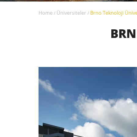
Home
Üniversiteler
Brno Teknoloji Ünive
/
/
BRN