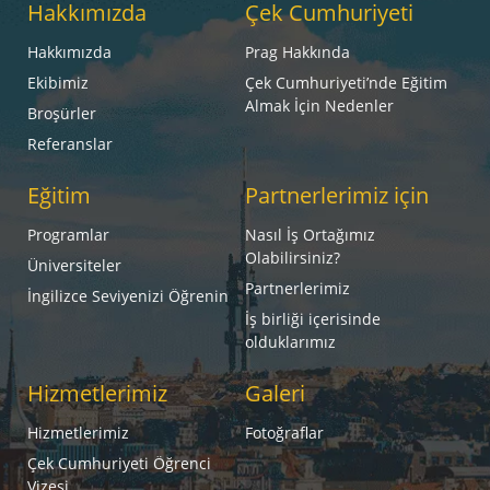
Hakkımızda
Çek Cumhuriyeti
Hakkımızda
Prag Hakkında
Ekibimiz
Çek Cumhuriyeti’nde Eğitim
Almak İçin Nedenler
Broşürler
Referanslar
Eğitim
Partnerlerimiz için
Programlar
Nasıl İş Ortağımız
Olabilirsiniz?
Üniversiteler
Partnerlerimiz
İngilizce Seviyenizi Öğrenin
İş birliği içerisinde
olduklarımız
Hizmetlerimiz
Galeri
Hizmetlerimiz
Fotoğraflar
Çek Cumhuriyeti Öğrenci
Vizesi