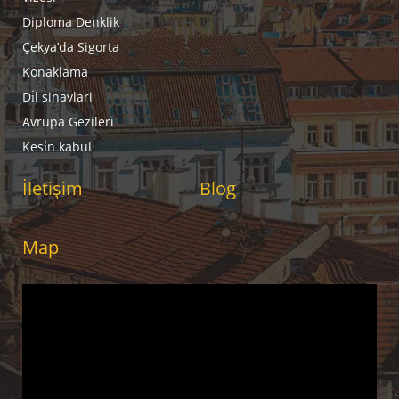
Diploma Denklik
Çekya’da Sigorta
Konaklama
Di̇l sinavlari
Avrupa Gezileri
Kesi̇n kabul
İletişim
Blog
Map