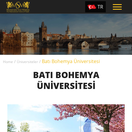
TR
EN
ES
PT
UA
Batı Bohemya Üniversitesi
CZ
/
/
Home
Üniversiteler
BATI BOHEMYA
RU
ÜNIVERSITESI