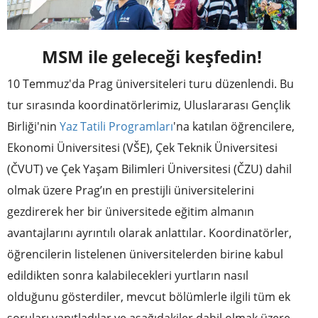
MSM ile geleceği keşfedin!
10 Temmuz'da Prag üniversiteleri turu düzenlendi. Bu
tur sırasında koordinatörlerimiz, Uluslararası Gençlik
Birliği'nin
Yaz Tatili Programları
'na katılan öğrencilere,
Ekonomi Üniversitesi (VŠE), Çek Teknik Üniversitesi
(ČVUT) ve Çek Yaşam Bilimleri Üniversitesi (ČZU) dahil
olmak üzere Prag’ın en prestijli üniversitelerini
gezdirerek her bir üniversitede eğitim almanın
avantajlarını ayrıntılı olarak anlattılar. Koordinatörler,
öğrencilerin listelenen üniversitelerden birine kabul
edildikten sonra kalabilecekleri yurtların nasıl
olduğunu gösterdiler, mevcut bölümlerle ilgili tüm ek
soruları yanıtladılar ve aşağıdakiler dahil olmak üzere