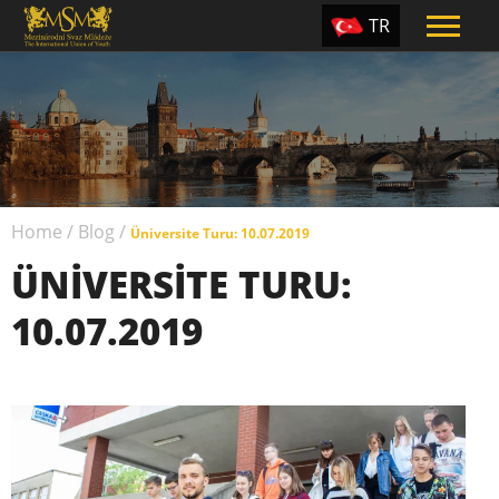
TR
EN
ES
PT
UA
Home
/
Blog
/
CZ
Üniversite Turu: 10.07.2019
ÜNIVERSITE TURU:
RU
10.07.2019