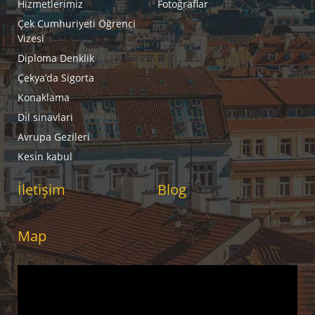
Hizmetlerimiz
Fotoğraflar
Çek Cumhuriyeti Öğrenci
Vizesi
Diploma Denklik
Çekya’da Sigorta
Konaklama
Di̇l sinavlari
Avrupa Gezileri
Kesi̇n kabul
İletişim
Blog
Map