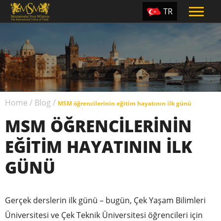
TR
EN
ES
PT
UA
Home
/
Blog
/
CZ
MSM öğrencilerinin eğitim hayatının ilk günü
MSM ÖĞRENCILERININ
RU
EĞITIM HAYATININ ILK
GÜNÜ
Gerçek derslerin ilk günü – bugün, Çek Yaşam Bilimleri
Üniversitesi ve Çek Teknik Üniversitesi öğrencileri için