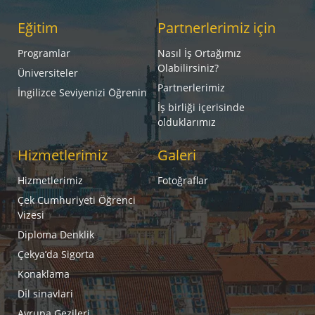
Eğitim
Partnerlerimiz için
Programlar
Nasıl İş Ortağımız
Olabilirsiniz?
Üniversiteler
Partnerlerimiz
İngilizce Seviyenizi Öğrenin
İş birliği içerisinde
olduklarımız
Hizmetlerimiz
Galeri
Hizmetlerimiz
Fotoğraflar
Çek Cumhuriyeti Öğrenci
Vizesi
Diploma Denklik
Çekya’da Sigorta
Konaklama
Di̇l sinavlari
Avrupa Gezileri