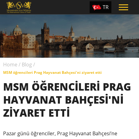
TR
EN
ES
PT
UA
Home
/
Blog
/
CZ
MSM öğrencileri Prag Hayvanat Bahçesi'ni ziyaret etti
RU
MSM ÖĞRENCILERI PRAG
HAYVANAT BAHÇESI'NI
ZIYARET ETTI
Pazar günü öğrenciler, Prag Hayvanat Bahçesi’ne