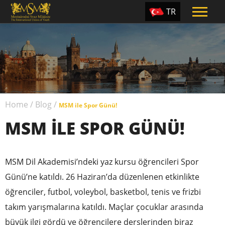
TR
EN
ES
PT
UA
Home
/
Blog
/
CZ
MSM ile Spor Günü!
MSM ILE SPOR GÜNÜ!
RU
MSM Dil Akademisi’ndeki yaz kursu öğrencileri Spor
Günü’ne katıldı. 26 Haziran’da düzenlenen etkinlikte
öğrenciler, futbol, voleybol, basketbol, tenis ve frizbi
takım yarışmalarına katıldı. Maçlar çocuklar arasında
büyük ilgi gördü ve öğrencilere derslerinden biraz