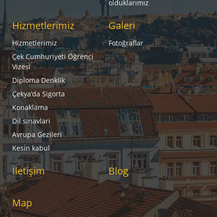
olduklarımız
Hizmetlerimiz
Galeri
Hizmetlerimiz
Fotoğraflar
Çek Cumhuriyeti Öğrenci
Vizesi
Diploma Denklik
Çekya’da Sigorta
Konaklama
Di̇l sinavlari
Avrupa Gezileri
Kesi̇n kabul
İletişim
Blog
Map