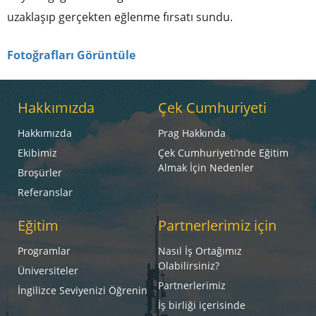
uzaklaşıp gerçekten eğlenme fırsatı sundu.
Fotoğrafları Görüntüle
Hakkımızda
Çek Cumhuriyeti
Hakkımızda
Prag Hakkında
Ekibimiz
Çek Cumhuriyeti’nde Eğitim
Almak İçin Nedenler
Broşürler
Referanslar
Eğitim
Partnerlerimiz için
Programlar
Nasıl İş Ortağımız
Olabilirsiniz?
Üniversiteler
Partnerlerimiz
İngilizce Seviyenizi Öğrenin
İş birliği içerisinde