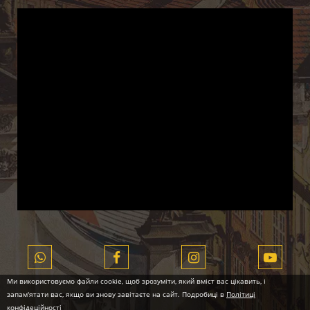
Ми використовуємо файли cookie, щоб зрозуміти, який вміст вас цікавить, і
запам'ятати вас, якщо ви знову завітаєте на сайт. Подробиці в
Політиці
конфідеційності