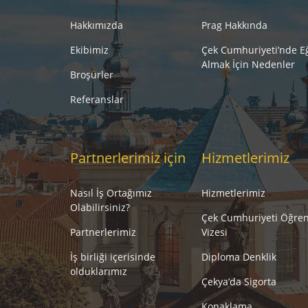
Hakkımızda
Prag Hakkında
Ekibimiz
Çek Cumhuriyeti’nde E
Almak İçin Nedenler
Broşürler
Referanslar
Partnerlerimiz için
Hizmetlerimiz
Nasıl İş Ortağımız
Hizmetlerimiz
Olabilirsiniz?
Çek Cumhuriyeti Öğren
Partnerlerimiz
Vizesi
İş birliği içerisinde
Diploma Denklik
olduklarımız
Çekya’da Sigorta
Konaklama