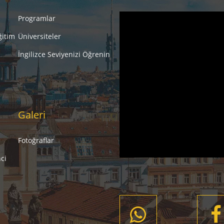
Programlar
ğitim
Üniversiteler
İngilizce Seviyenizi Öğrenin
Galeri
Fotoğraflar
ci