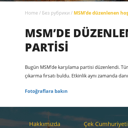
Home
/
Без рубрики
/
MSM’de düzenlenen hoş 
MSM’DE DÜZENLE
PARTISI
Bugün MSM’de karşılama partisi düzenlendi. Tüm
çıkarma fırsatı buldu. Etkinlik aynı zamanda da
Fotoğraflara bakın
Hakkımızda
Çek Cumhuriyeti