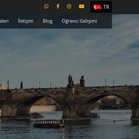
TR
EN
aleri
İletişim
Blog
Öğrenci Gelişimi
ES
PT
UA
CZ
RU