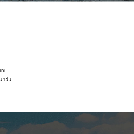
ını
sundu.