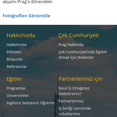
akşamı Prag’a dönecekler.
Fotoğrafları Görüntüle
Hakkımızda
Çek Cumhuriyeti
Hakkımızda
Prag Hakkında
Ekibimiz
Çek Cumhuriyeti’nde Eğitim
Almak İçin Nedenler
Broşürler
Referanslar
Eğitim
Partnerlerimiz için
Programlar
Nasıl İş Ortağımız
Olabilirsiniz?
Üniversiteler
Partnerlerimiz
İngilizce Seviyenizi Öğrenin
İş birliği içerisinde
olduklarımız