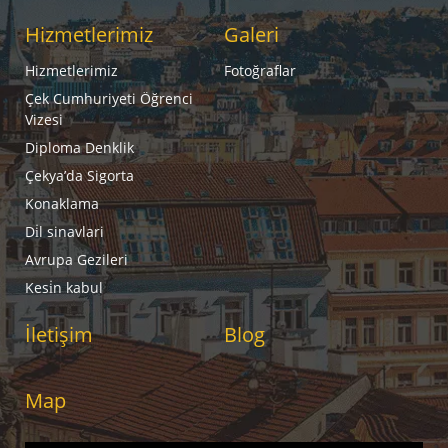
Hizmetlerimiz
Galeri
Hizmetlerimiz
Fotoğraflar
Çek Cumhuriyeti Öğrenci
Vizesi
Diploma Denklik
Çekya’da Sigorta
Konaklama
Di̇l sinavlari
Avrupa Gezileri
Kesi̇n kabul
İletişim
Blog
Map