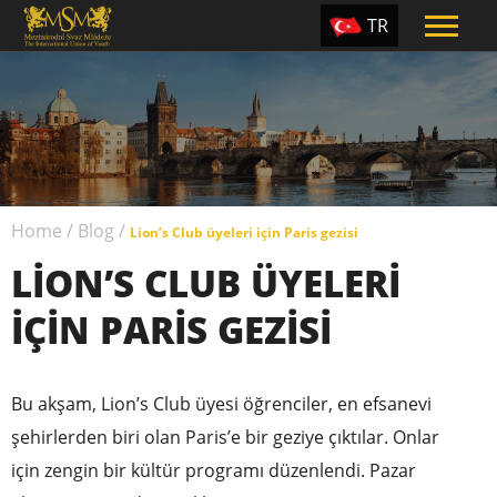
TR
EN
ES
PT
UA
Home
/
Blog
/
CZ
Lion’s Club üyeleri için Paris gezisi
LION’S CLUB ÜYELERI
RU
IÇIN PARIS GEZISI
Bu akşam, Lion’s Club üyesi öğrenciler, en efsanevi
şehirlerden biri olan Paris’e bir geziye çıktılar. Onlar
için zengin bir kültür programı düzenlendi. Pazar