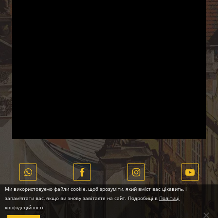
Ми використовуємо файли cookie, щоб зрозуміти, який вміст вас цікавить, і
запам'ятати вас, якщо ви знову завітаєте на сайт. Подробиці в
Політиці
конфідеційності