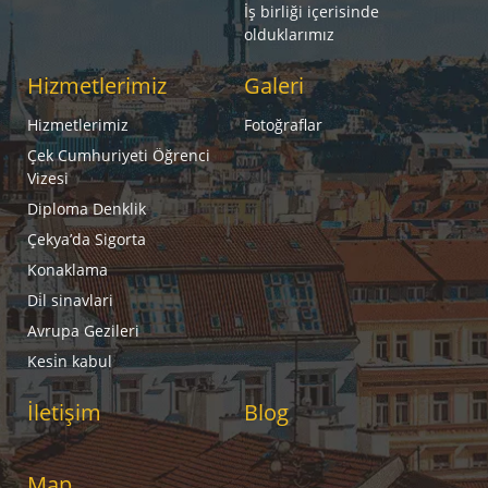
İş birliği içerisinde
olduklarımız
Hizmetlerimiz
Galeri
Hizmetlerimiz
Fotoğraflar
Çek Cumhuriyeti Öğrenci
Vizesi
Diploma Denklik
Çekya’da Sigorta
Konaklama
Di̇l sinavlari
Avrupa Gezileri
Kesi̇n kabul
İletişim
Blog
Map