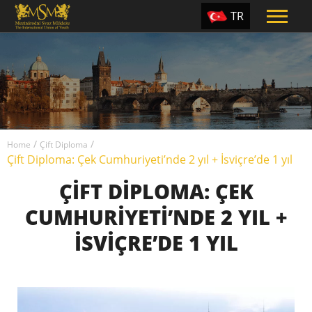
TR
EN
ES
PT
UA
/
/
CZ
Home
Çift Diploma
Çift Diploma: Çek Cumhuriyeti’nde 2 yıl + İsviçre’de 1 yıl
RU
ÇIFT DIPLOMA: ÇEK
CUMHURIYETI’NDE 2 YIL +
İSVIÇRE’DE 1 YIL