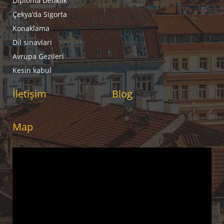
Diploma Denklik
Çekya’da Sigorta
Konaklama
Di̇l sinavlari
Avrupa Gezileri
Kesi̇n kabul
İletişim
Blog
Map