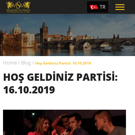
TR
EN
ES
PT
UA
Home
/
Blog
/
CZ
Hoş Geldiniz Partisi: 16.10.2019
HOŞ GELDINIZ PARTISI:
RU
16.10.2019