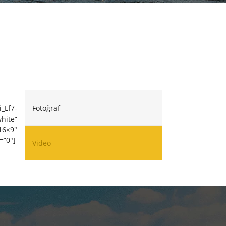
Fotoğraf
_Lf7-
hite”
16×9″
=”0″]
Video