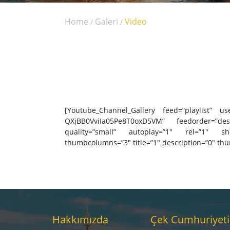
Home
Galeri
Video
/
/
[Youtube_Channel_Gallery feed=”playlist” 
QXjBB0VviIa05Pe8T0oxD5VM” feedorder=”des
quality=”small” autoplay=”1″ rel=”1″ s
thumbcolumns=”3″ title=”1″ description=”0″ th
Hakkımızda
Çek Cumhuriyeti