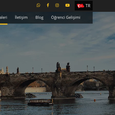
TR
EN
aleri
İletişim
Blog
Öğrenci Gelişimi
ES
PT
UA
CZ
RU