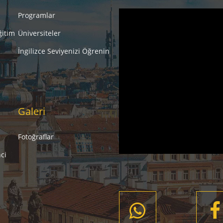
Programlar
ğitim
Üniversiteler
İngilizce Seviyenizi Öğrenin
Galeri
Fotoğraflar
ci