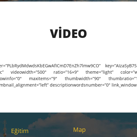
VIDEO
user=”PLbRydMdwdsKbEGwAfICmD7EnZh7lmw9CO” key=”AIzaSyB75i
c” videowidth=”500″ ratio=”16×9″ theme=”light” color=”w
howinfo=”0″ maxitems=”9″ thumbwidth=”90″ thumbratio=”
umbnail_alignment=”left” descriptionwordsnumber=”0″ link_window
Map
Eğitim