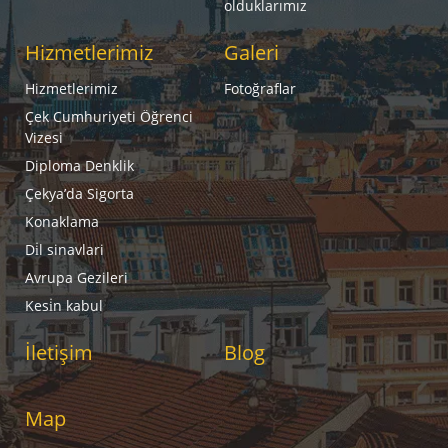
olduklarımız
Hizmetlerimiz
Galeri
Hizmetlerimiz
Fotoğraflar
Çek Cumhuriyeti Öğrenci
Vizesi
Diploma Denklik
Çekya’da Sigorta
Konaklama
Di̇l sinavlari
Avrupa Gezileri
Kesi̇n kabul
İletişim
Blog
Map