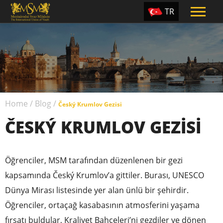
TR
EN
ES
PT
UA
Home
/
Blog
/
CZ
Český Krumlov Gezisi
ČESKÝ KRUMLOV GEZISI
RU
Öğrenciler, MSM tarafından düzenlenen bir gezi
kapsamında Český Krumlov’a gittiler. Burası, UNESCO
Dünya Mirası listesinde yer alan ünlü bir şehirdir.
Öğrenciler, ortaçağ kasabasının atmosferini yaşama
fırsatı buldular, Kraliyet Bahçeleri’ni gezdiler ve dönen