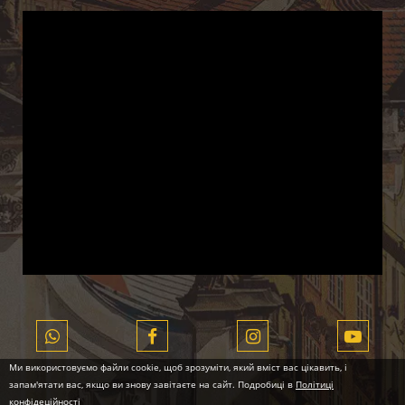
Ми використовуємо файли cookie, щоб зрозуміти, який вміст вас цікавить, і
запам'ятати вас, якщо ви знову завітаєте на сайт. Подробиці в
Політиці
конфідеційності