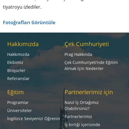
tiyatroyu izlediler.
Fotoğrafları Görüntüle
Hakkımızda
Çek Cumhuriyeti
Hakkımızda
Prag Hakkında
Ekibimiz
Çek Cumhuriyeti’nde Eğitim
Almak İçin Nedenler
Broşürler
Referanslar
Eğitim
Partnerlerimiz için
Programlar
Nasıl İş Ortağımız
Olabilirsiniz?
Üniversiteler
Partnerlerimiz
İngilizce Seviyenizi Öğrenin
İş birliği içerisinde