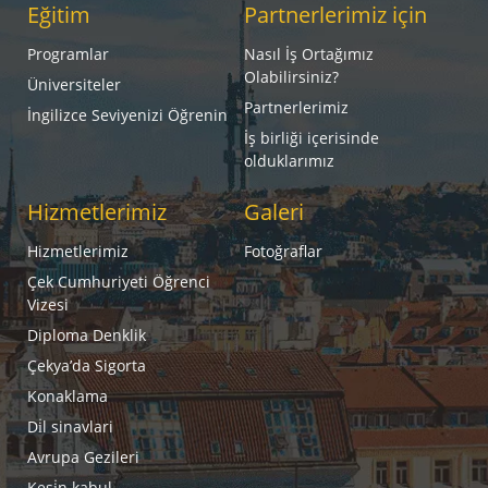
Eğitim
Partnerlerimiz için
Programlar
Nasıl İş Ortağımız
Olabilirsiniz?
Üniversiteler
Partnerlerimiz
İngilizce Seviyenizi Öğrenin
İş birliği içerisinde
olduklarımız
Hizmetlerimiz
Galeri
Hizmetlerimiz
Fotoğraflar
Çek Cumhuriyeti Öğrenci
Vizesi
Diploma Denklik
Çekya’da Sigorta
Konaklama
Di̇l sinavlari
Avrupa Gezileri
Kesi̇n kabul