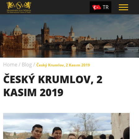
TR
EN
ES
PT
UA
Home
/
Blog
/
CZ
Český Krumlov, 2 Kasım 2019
ČESKÝ KRUMLOV, 2
RU
KASIM 2019