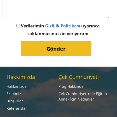
Verilerimin
Gizlilik Politikası
uyarınca
saklanmasına izin veriyorum
Hakkımızda
Çek Cumhuriyeti
Hakkımızda
Prag Hakkında
Ekibimiz
Çek Cumhuriyeti’nde Eğitim
Almak İçin Nedenler
Broşürler
Referanslar