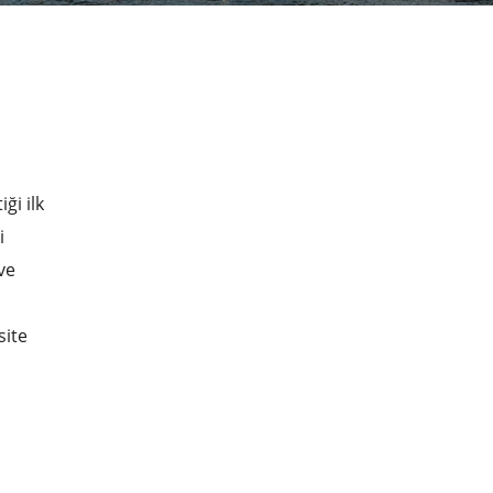
ği ilk
i
ve
site