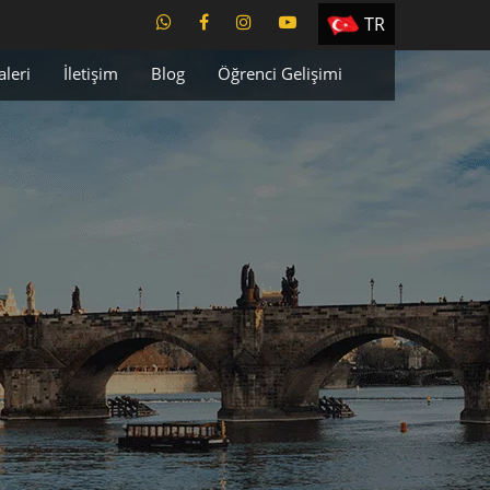
TR
EN
aleri
İletişim
Blog
Öğrenci Gelişimi
ES
PT
UA
CZ
RU