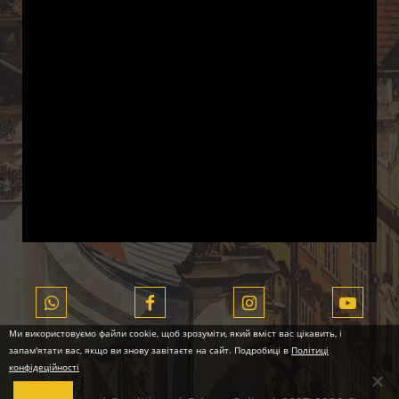
Ми використовуємо файли cookie, щоб зрозуміти, який вміст вас цікавить, і
запам'ятати вас, якщо ви знову завітаєте на сайт. Подробиці в
Політиці
конфідеційності