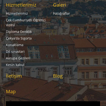
Hizmetlerimiz
Galeri
Hizmetlerimiz
Fotoğraflar
Çek Cumhuriyeti Öğrenci
Vizesi
Diploma Denklik
Çekya’da Sigorta
Konaklama
Di̇l sinavlari
Avrupa Gezileri
Kesi̇n kabul
İletişim
Blog
Map