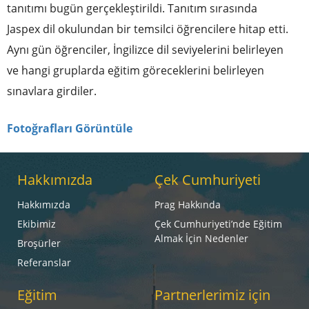
tanıtımı bugün gerçekleştirildi. Tanıtım sırasında
Jaspex dil okulundan bir temsilci öğrencilere hitap etti.
Aynı gün öğrenciler, İngilizce dil seviyelerini belirleyen
ve hangi gruplarda eğitim göreceklerini belirleyen
sınavlara girdiler.
Fotoğrafları Görüntüle
Hakkımızda
Çek Cumhuriyeti
Hakkımızda
Prag Hakkında
Ekibimiz
Çek Cumhuriyeti’nde Eğitim
Almak İçin Nedenler
Broşürler
Referanslar
Eğitim
Partnerlerimiz için