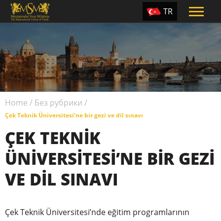
TR
EN
ES
PT
UA
Home
/
Без рубрики
/
CZ
Çek Teknik Üniversitesi’ne bir gezi ve dil sınavı
RU
ÇEK TEKNIK
ÜNIVERSITESI’NE BIR GEZI
VE DIL SINAVI
Çek Teknik Üniversitesi’nde eğitim programlarının