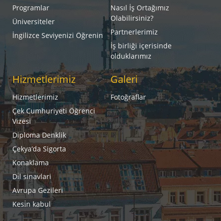
Programlar
Nasıl İş Ortağımız
Olabilirsiniz?
Üniversiteler
Partnerlerimiz
İngilizce Seviyenizi Öğrenin
İş birliği içerisinde
olduklarımız
Hizmetlerimiz
Galeri
Hizmetlerimiz
Fotoğraflar
Çek Cumhuriyeti Öğrenci
Vizesi
Diploma Denklik
Çekya’da Sigorta
Konaklama
Di̇l sinavlari
Avrupa Gezileri
Kesi̇n kabul