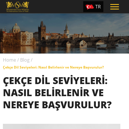
TR
EN
ES
PT
UA
Home
/
Blog
/
CZ
Çekçe Dil Seviyeleri: Nasıl Belirlenir ve Nereye Başvurulur?
RU
ÇEKÇE DIL SEVIYELERI:
NASIL BELIRLENIR VE
NEREYE BAŞVURULUR?