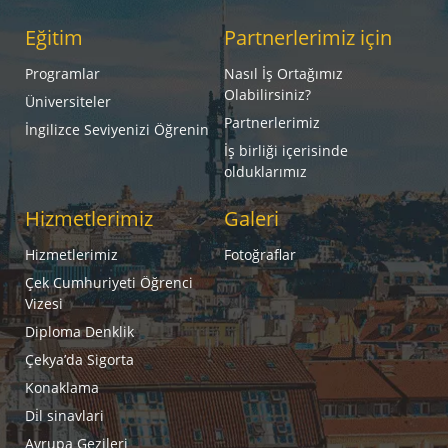
Eğitim
Partnerlerimiz için
Programlar
Nasıl İş Ortağımız
Olabilirsiniz?
Üniversiteler
Partnerlerimiz
İngilizce Seviyenizi Öğrenin
İş birliği içerisinde
olduklarımız
Hizmetlerimiz
Galeri
Hizmetlerimiz
Fotoğraflar
Çek Cumhuriyeti Öğrenci
Vizesi
Diploma Denklik
Çekya’da Sigorta
Konaklama
Di̇l sinavlari
Avrupa Gezileri