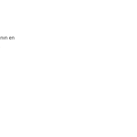
anın en
e