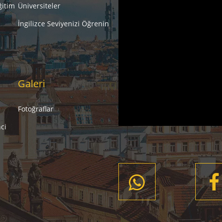
ğitim
Üniversiteler
İngilizce Seviyenizi Öğrenin
Galeri
Fotoğraflar
ci