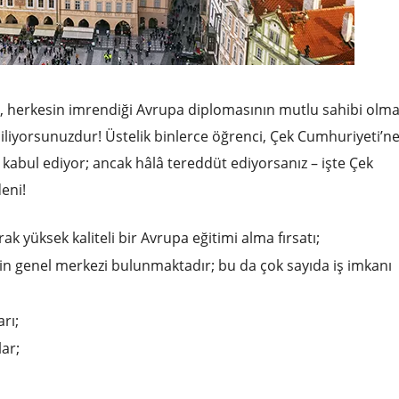
n, herkesin imrendiği Avrupa diplomasının mutlu sahibi olm
biliyorsunuzdur! Üstelik binlerce öğrenci, Çek Cumhuriyeti’n
kabul ediyor; ancak hâlâ tereddüt ediyorsanız – işte Çek
eni!
ak yüksek kaliteli bir Avrupa eğitimi alma fırsatı;
in genel merkezi bulunmaktadır; bu da çok sayıda iş imkanı
rı;
ar;