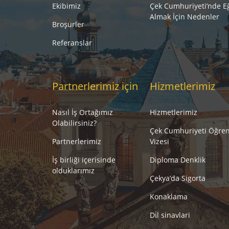
Ekibimiz
Çek Cumhuriyeti’nde E
Almak İçin Nedenler
Broşürler
Referanslar
Partnerlerimiz için
Hizmetlerimiz
Nasıl İş Ortağımız
Hizmetlerimiz
Olabilirsiniz?
Çek Cumhuriyeti Öğren
Partnerlerimiz
Vizesi
İş birliği içerisinde
Diploma Denklik
olduklarımız
Çekya’da Sigorta
Konaklama
Di̇l sinavlari