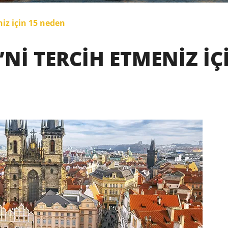
iz için 15 neden
NI TERCIH ETMENIZ IÇ