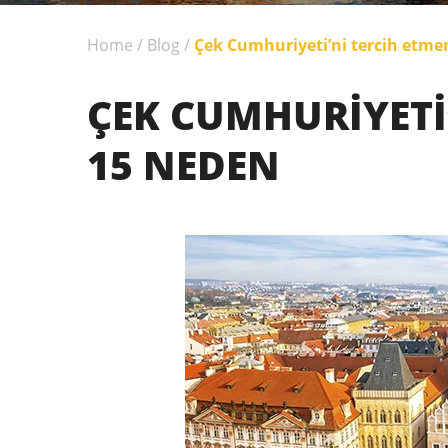
Home
/
Blog
/
Çek Cumhuriyeti’ni tercih etmen
ÇEK CUMHURIYETI’
15 NEDEN