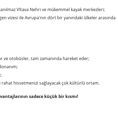
nanılmaz Vltava Nehri ve mükemmel kayak merkezleri;
gen vizesi ile Avrupa'nın dört bir yanındaki ülkeler arasında
lar ve otobüsler, tam zamanında hareket eder;
 donanım;
;
i rahat hissetmenizi sağlayacak çok kültürlü ortam.
antajlarının sadece küçük bir kısmı!