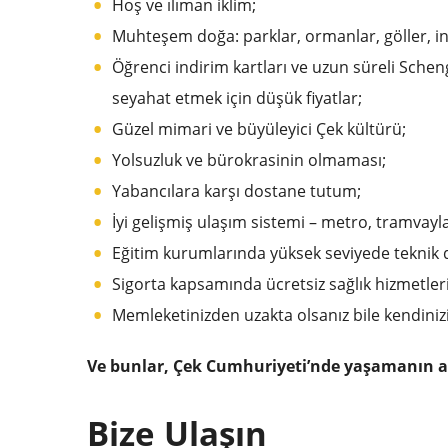
Hoş ve ılıman iklim;
Muhteşem doğa: parklar, ormanlar, göller, i
Öğrenci indirim kartları ve uzun süreli Schen
seyahat etmek için düşük fiyatlar;
Güzel mimari ve büyüleyici Çek kültürü;
Yolsuzluk ve bürokrasinin olmaması;
Yabancılara karşı dostane tutum;
İyi gelişmiş ulaşım sistemi – metro, tramvay
Eğitim kurumlarında yüksek seviyede teknik
Sigorta kapsamında ücretsiz sağlık hizmetleri
Memleketinizden uzakta olsanız bile kendiniz
Ve bunlar, Çek Cumhuriyeti’nde yaşamanın av
Bize Ulaşın