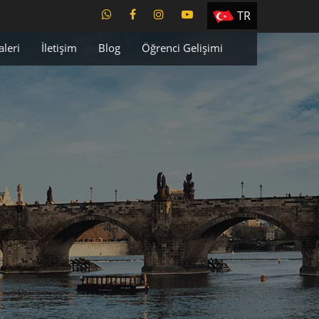
TR
EN
aleri
İletişim
Blog
Öğrenci Gelişimi
ES
PT
UA
CZ
RU