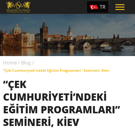
TR
EN
ES
PT
UA
Home
/
Blog
/
CZ
“Çek Cumhuriyeti’ndeki Eğitim Programları” Semineri, Kiev
RU
“ÇEK
CUMHURIYETI’NDEKI
EĞITIM PROGRAMLARI”
SEMINERI, KIEV