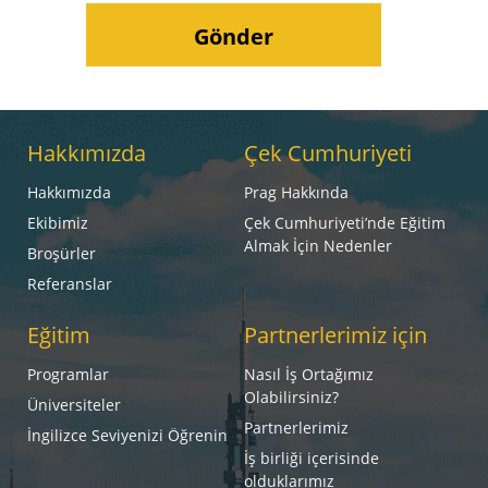
Hakkımızda
Çek Cumhuriyeti
Hakkımızda
Prag Hakkında
Ekibimiz
Çek Cumhuriyeti’nde Eğitim
Almak İçin Nedenler
Broşürler
Referanslar
Eğitim
Partnerlerimiz için
Programlar
Nasıl İş Ortağımız
Olabilirsiniz?
Üniversiteler
Partnerlerimiz
İngilizce Seviyenizi Öğrenin
İş birliği içerisinde
olduklarımız