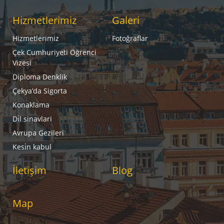
Hizmetlerimiz
Galeri
Hizmetlerimiz
Fotoğraflar
Çek Cumhuriyeti Öğrenci
Vizesi
Diploma Denklik
Çekya’da Sigorta
Konaklama
Di̇l sinavlari
Avrupa Gezileri
Kesi̇n kabul
İletişim
Blog
Map