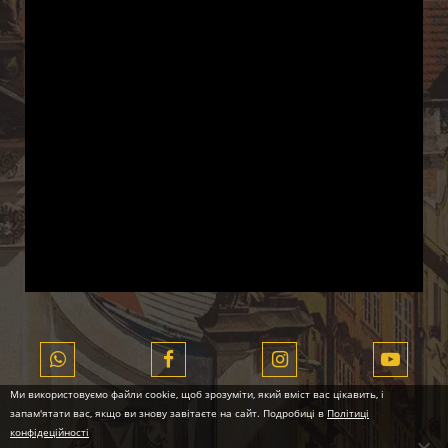
Ми використовуємо файли cookie, щоб зрозуміти, який вміст вас цікавить, і
запам'ятати вас, якщо ви знову завітаєте на сайт. Подробиці в
Політиці
конфідеційності