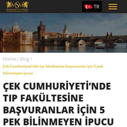
TR
EN
ES
PT
UA
Home
/
Blog
/
CZ
Çek Cumhuriyeti’nde tıp fakültesine başvuranlar için 5 pek
RU
bilinmeyen ipucu
ÇEK CUMHURIYETI’NDE
TIP FAKÜLTESINE
BAŞVURANLAR IÇIN 5
PEK BILINMEYEN IPUCU