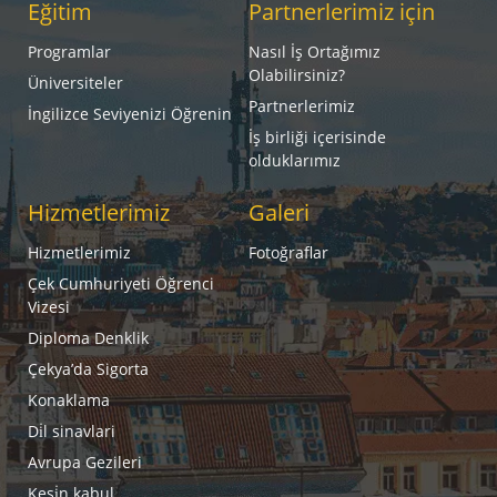
Eğitim
Partnerlerimiz için
Programlar
Nasıl İş Ortağımız
Olabilirsiniz?
Üniversiteler
Partnerlerimiz
İngilizce Seviyenizi Öğrenin
İş birliği içerisinde
olduklarımız
Hizmetlerimiz
Galeri
Hizmetlerimiz
Fotoğraflar
Çek Cumhuriyeti Öğrenci
Vizesi
Diploma Denklik
Çekya’da Sigorta
Konaklama
Di̇l sinavlari
Avrupa Gezileri
Kesi̇n kabul