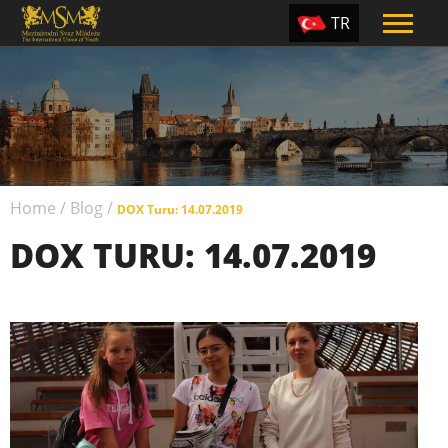
TR
EN
ES
PT
UA
Home
/
Blog
/
CZ
DOX Turu: 14.07.2019
DOX TURU: 14.07.2019
RU