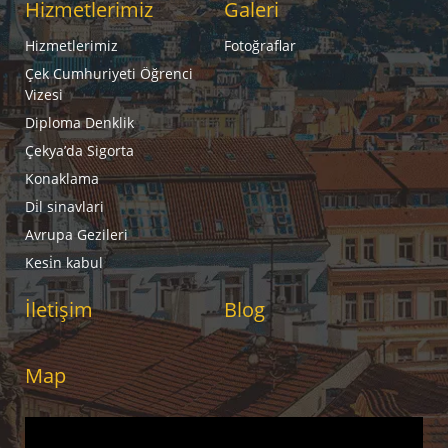
Hizmetlerimiz
Galeri
Hizmetlerimiz
Fotoğraflar
Çek Cumhuriyeti Öğrenci
Vizesi
Diploma Denklik
Çekya’da Sigorta
Konaklama
Di̇l sinavlari
Avrupa Gezileri
Kesi̇n kabul
İletişim
Blog
Map