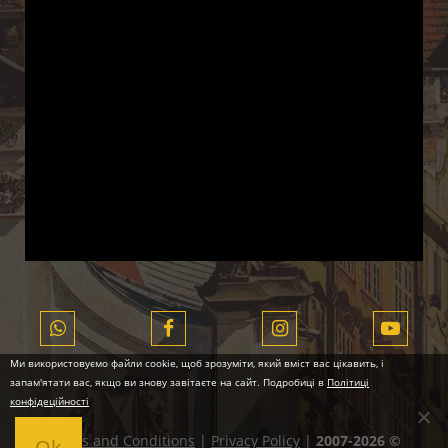
Ми використовуємо файли cookie, щоб зрозуміти, який вміст вас цікавить, і
запам'ятати вас, якщо ви знову завітаєте на сайт. Подробиці в
Політиці
конфідеційності
Terms and Conditions
|
Privacy Policy
|
2007-2026 ©
Ok