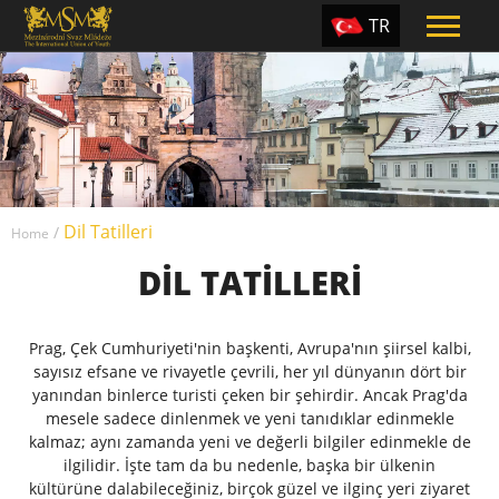
TR
EN
ES
PT
UA
Dil Tatilleri
CZ
/
Home
DIL TATILLERI
RU
Prag, Çek Cumhuriyeti'nin başkenti, Avrupa'nın şiirsel kalbi,
sayısız efsane ve rivayetle çevrili, her yıl dünyanın dört bir
yanından binlerce turisti çeken bir şehirdir. Ancak Prag'da
mesele sadece dinlenmek ve yeni tanıdıklar edinmekle
kalmaz; aynı zamanda yeni ve değerli bilgiler edinmekle de
ilgilidir. İşte tam da bu nedenle, başka bir ülkenin
kültürüne dalabileceğiniz, birçok güzel ve ilginç yeri ziyaret