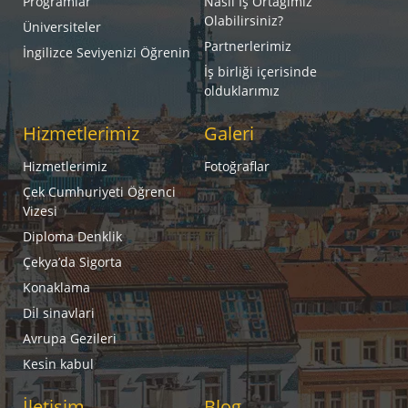
Programlar
Nasıl İş Ortağımız
Olabilirsiniz?
Üniversiteler
Partnerlerimiz
İngilizce Seviyenizi Öğrenin
İş birliği içerisinde
olduklarımız
Hizmetlerimiz
Galeri
Hizmetlerimiz
Fotoğraflar
Çek Cumhuriyeti Öğrenci
Vizesi
Diploma Denklik
Çekya’da Sigorta
Konaklama
Di̇l sinavlari
Avrupa Gezileri
Kesi̇n kabul
İletişim
Blog