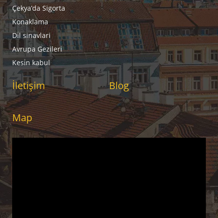
Çekya’da Sigorta
Konaklama
Di̇l sinavlari
Avrupa Gezileri
Kesi̇n kabul
İletişim
Blog
Map