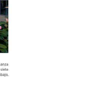
ñanza
siete
abajo,