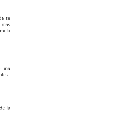
de se
s más
rmula
e una
ales.
de la