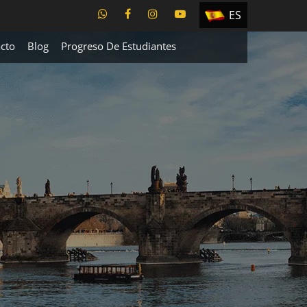
ES
EN
cto
Blog
Progreso De Estudiantes
TR
PT
UA
CZ
RU