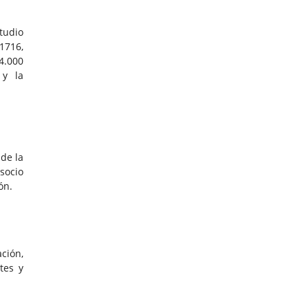
tudio
1716,
4.000
 y la
de la
socio
ón.
ación,
ntes y