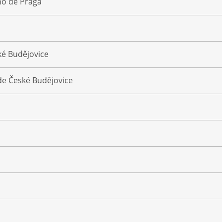
ño de Praga
ké Budějovice
de České Budějovice