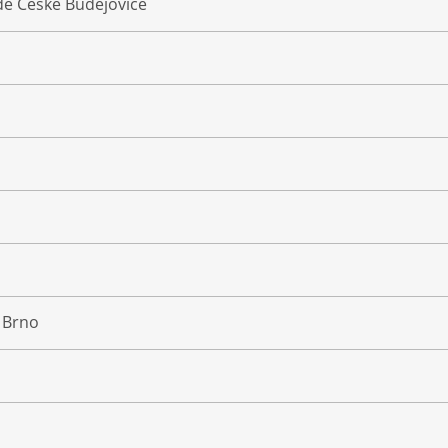
de České Budějovice
e Brno