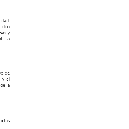
lidad,
ación
sas y
l. La
vo de
 y el
 de la
uctos