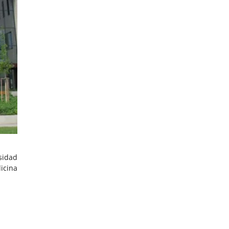
sidad
icina