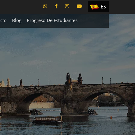
ES
EN
cto
Blog
Progreso De Estudiantes
TR
PT
UA
CZ
RU