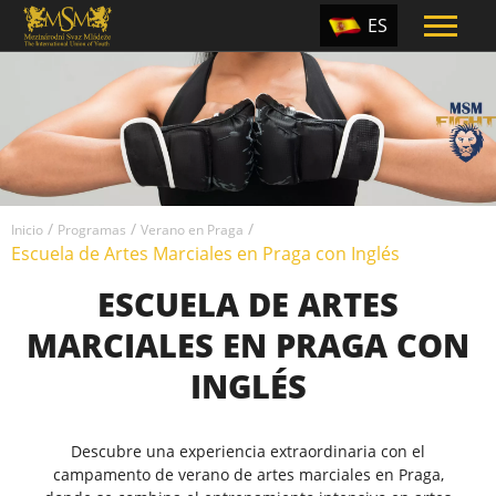
ES
EN
TR
PT
UA
/
/
/
CZ
Inicio
Programas
Verano en Praga
Escuela de Artes Marciales en Praga con Inglés
RU
ESCUELA DE ARTES
MARCIALES EN PRAGA CON
INGLÉS
Descubre una experiencia extraordinaria con el
campamento de verano de artes marciales en Praga,