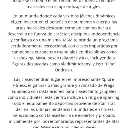
donde se combina el entrenamiento intensivo en artes
marciales con el aprendizaje de inglés.
En un mundo donde cada vez más jóvenes dinámicos
eligen invertir en el beneficio de su mente y cuerpo, las
artes marciales destacan como un camino hacia el
desarrollo de fuerza de carácter, disciplina, independencia
y confianza en uno mismo. MSM te brinda un programa
verdaderamente excepcional, con clases impartidas por
campeones europeos y mundiales en disciplinas como
kickboxing, MMA, boxeo tailandés y K-1, incluyendo a
figuras destacadas como Vladimir Idranyi y Petr “Pino”
Ondrush.
Las clases tendrán lugar en el impresionante Xplore
Fitness, el gimnasio más grande y avanzado de Praga.
Equipado con instalaciones para clases tanto grupales
como individuales, este centro incluye un ring de sparring.
Todo el equipamiento deportivo proviene de Star Trac,
líder en las últimas tendencias mundiales en fitness,
seleccionado con la asistencia de expertos y probado
inicialmente por los renombrados representantes de Star
Trac, Wayne Gordon y Jenny Pacey.