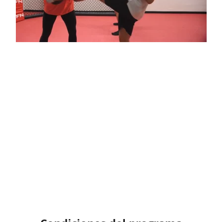
Con un enfoque en el entrenamiento prácticamente sin
contacto y una estricta supervisión de entrenadores
especializados, el campamento de artes marciales en
Praga garantiza una experiencia segura y enriquecedora.
Te invitamos a sumergirte en este emocionante mundo de
deporte, adrenalina y motivación, donde cada día se
maximiza el potencial físico y mental de cada participante.
.¡Este programa ayudará a los participantes a ganar no
sólo en el ring sino también en la vida!
Garantizamos un trato individual independientemente de
la edad y experiencia de los participantes del programa.