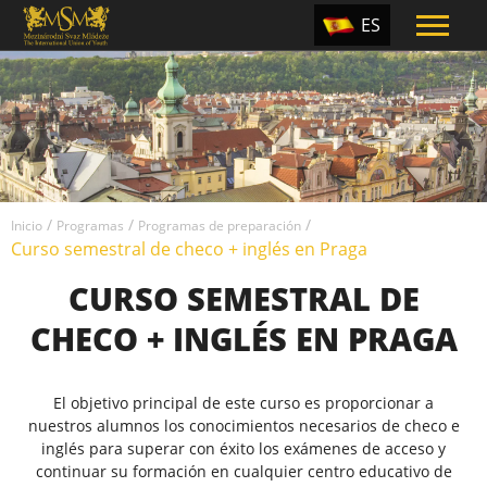
ES
EN
TR
PT
UA
/
/
/
CZ
Inicio
Programas
Programas de preparación
Curso semestral de checo + inglés en Praga
RU
CURSO SEMESTRAL DE
CHECO + INGLÉS EN PRAGA
El objetivo principal de este curso es proporcionar a
nuestros alumnos los conocimientos necesarios de checo e
inglés para superar con éxito los exámenes de acceso y
continuar su formación en cualquier centro educativo de