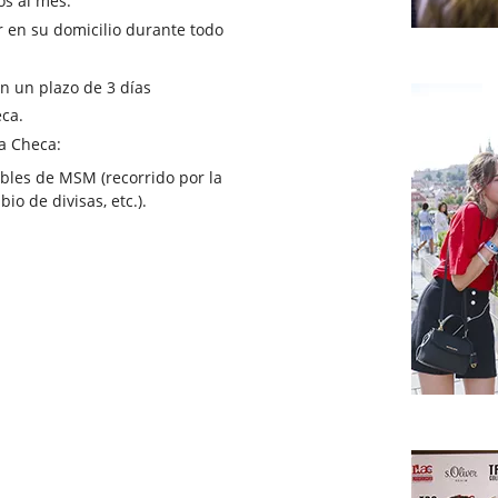
os al mes.
r en su domicilio durante todo
en un plazo de 3 días
eca.
a Checa:
ables de MSM (recorrido por la
io de divisas, etc.).