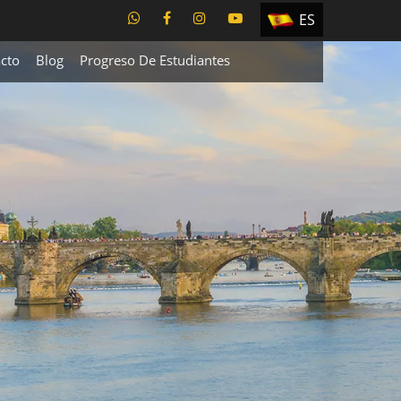
ES
EN
cto
Blog
Progreso De Estudiantes
TR
PT
UA
CZ
RU