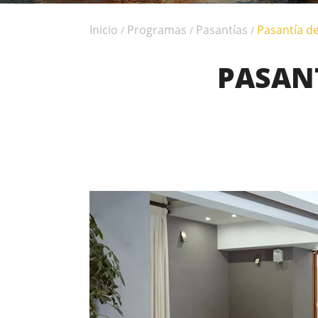
Inicio
Programas
Pasantías
Pasantía d
/
/
/
PASANT