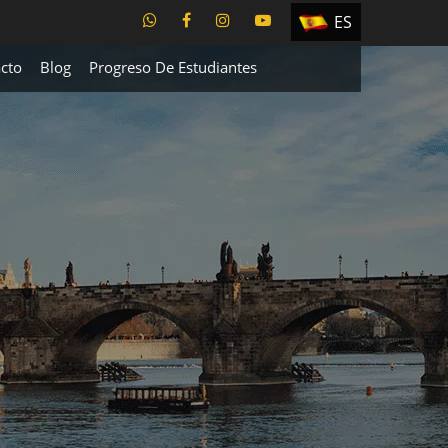
ES
EN
cto
Blog
Progreso De Estudiantes
TR
PT
UA
CZ
RU