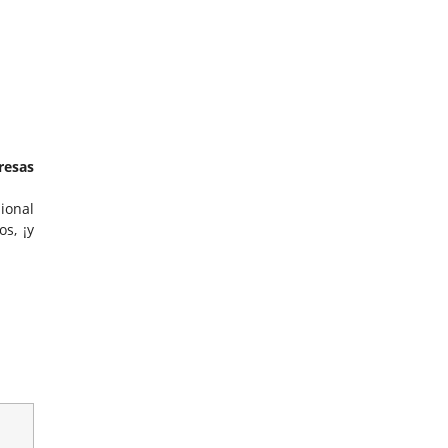
resas
ional
s, ¡y