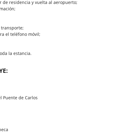
r de residencia y vuelta al aeropuerto;
rmación;
 transporte;
a el teléfono móvil;
oda la estancia.
YE:
 el Puente de Carlos
heca