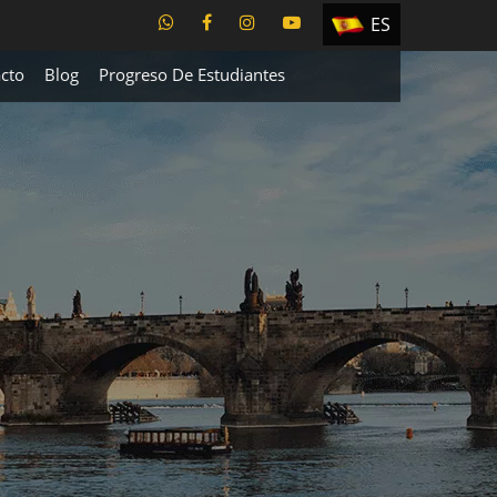
ES
EN
cto
Blog
Progreso De Estudiantes
TR
PT
UA
CZ
RU