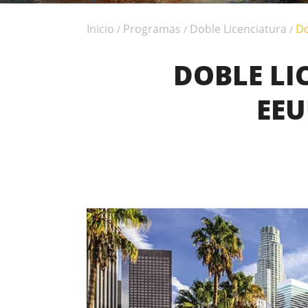
Inicio
Programas
Doble Licenciatura
Do
/
/
/
DOBLE LI
EEU
OBTÉN 2 D
CULS (Prague) and WESTC