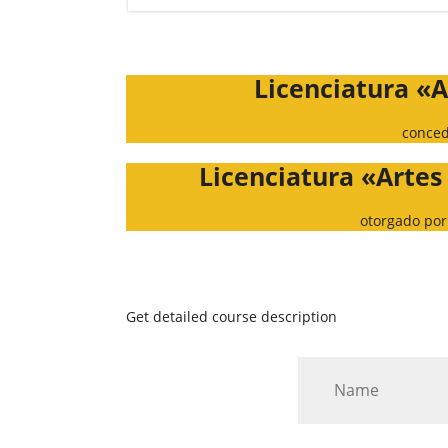
Licenciatura «
conced
Licenciatura «Arte
otorgado por 
Get detailed course description