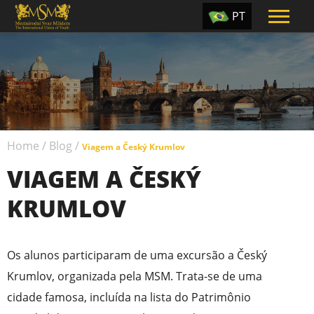
PT
EN
ES
TR
UA
Home
/
Blog
/
CZ
Viagem a Český Krumlov
VIAGEM A ČESKÝ
RU
KRUMLOV
Os alunos participaram de uma excursão a Český
Krumlov, organizada pela MSM. Trata-se de uma
cidade famosa, incluída na lista do Patrimônio