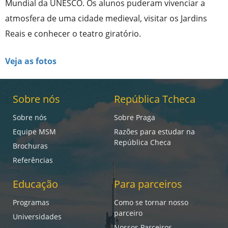
Mundial da UNESCO. Os alunos puderam vivenciar a
atmosfera de uma cidade medieval, visitar os Jardins
Reais e conhecer o teatro giratório.
Veja as fotos
Sobre nós
República Tcheca
Sobre nós
Sobre Praga
Equipe MSM
Razões para estudar na
República Checa
Brochuras
Referências
Educação
Para parceiros
Programas
Como se tornar nosso
parceiro
Universidades
Nossos Parceiros