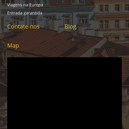
Viagens na Europa
Entrada garantida
Contate-nos
Blog
Map