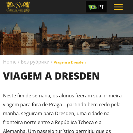
PT
EN
ES
TR
UA
Home
/
Без рубрики
/
CZ
Viagem a Dresden
VIAGEM A DRESDEN
RU
Neste fim de semana, os alunos fizeram sua primeira
viagem para fora de Praga – partindo bem cedo pela
manhã, seguiram para Dresden, uma cidade na
fronteira norte entre a República Tcheca e a
Alemanha. Um passeio turístico permitiu que os