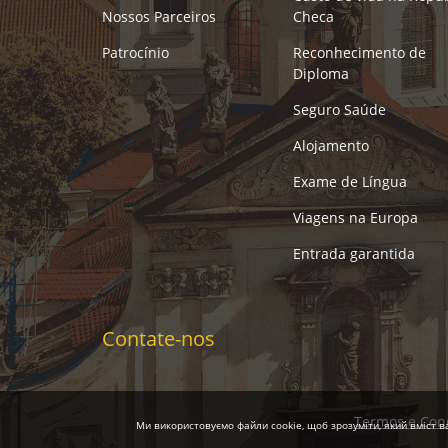
Nossos Parceiros
Checa
Patrocínio
Reconhecimento de
Diploma
Seguro Saúde
Alojamento
Exame de Língua
Viagens na Europa
Entrada garantida
Contate-nos
Termos e Con
Ми використовуємо файли cookie, щоб зрозуміти, який вміст ва