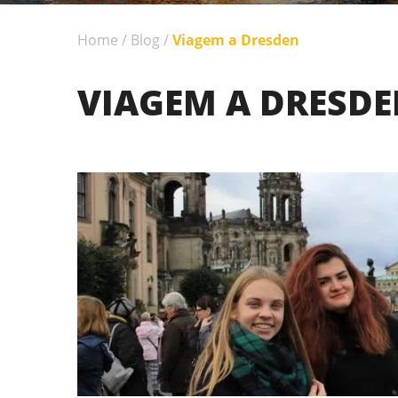
Home
/
Blog
/
Viagem a Dresden
VIAGEM A DRESD