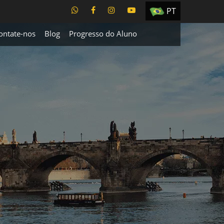
PT
EN
ontate-nos
Blog
Progresso do Aluno
ES
TR
UA
CZ
RU