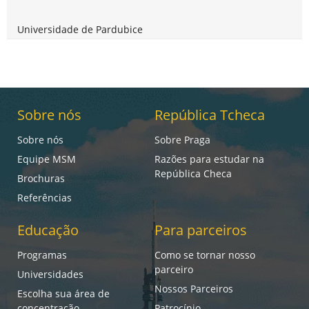
Universidade de Pardubice
Sobre nós
República Tcheca
Sobre nós
Sobre Praga
Equipe MSM
Razões para estudar na
República Checa
Brochuras
Referências
Educação
Para parceiros
Programas
Como se tornar nosso
parceiro
Universidades
Nossos Parceiros
Escolha sua área de
concentração
Patrocínio