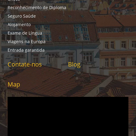
Reconhecimento de Diploma
Seguro Saúde
Alojamento
Exame de Língua
Viagens na Europa
Entrada garantida
Contate-nos
Blog
Map