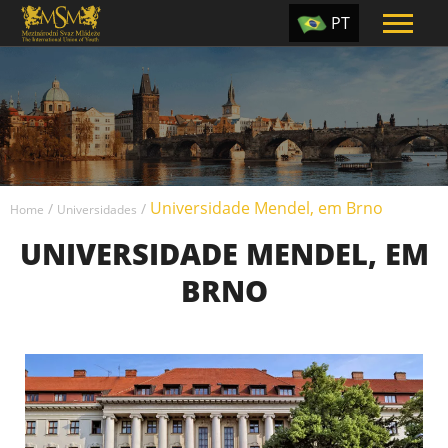
PT
EN
ES
TR
UA
Universidade Mendel, em Brno
CZ
/
/
Home
Universidades
UNIVERSIDADE MENDEL, EM
RU
BRNO