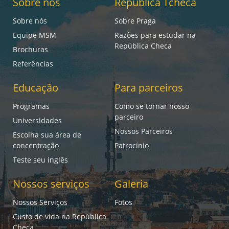
Sobre nós
República Tcheca
Sobre nós
Sobre Praga
Equipe MSM
Razões para estudar na
República Checa
Brochuras
Referências
Educação
Para parceiros
Programas
Como se tornar nosso
parceiro
Universidades
Nossos Parceiros
Escolha sua área de
concentração
Patrocínio
Teste seu inglês
Nossos serviços
Galeria
Nossos Serviços
Fotos
Custo de vida na República
Checa