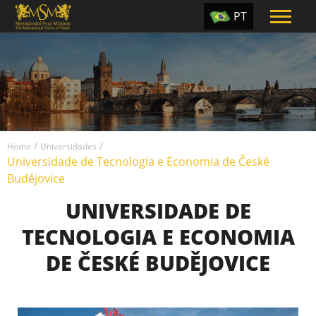
PT
EN
ES
TR
UA
/
/
CZ
Home
Universidades
Universidade de Tecnologia e Economia de České
RU
Budějovice
UNIVERSIDADE DE
TECNOLOGIA E ECONOMIA
DE ČESKÉ BUDĚJOVICE