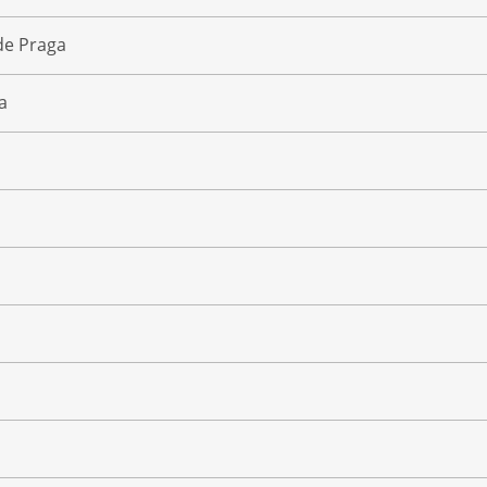
de Praga
a