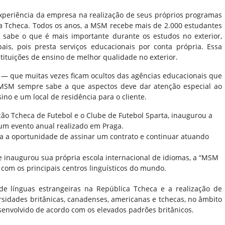
xperiência da empresa na realização de seus próprios programas
a Tcheca. Todos os anos, a MSM recebe mais de 2.000 estudantes
 sabe o que é mais importante durante os estudos no exterior,
is, pois presta serviços educacionais por conta própria. Essa
tituições de ensino de melhor qualidade no exterior.
o — que muitas vezes ficam ocultos das agências educacionais que
 MSM sempre sabe a que aspectos deve dar atenção especial ao
no e um local de residência para o cliente.
o Tcheca de Futebol e o Clube de Futebol Sparta, inaugurou a
um evento anual realizado em Praga.
a a oportunidade de assinar um contrato e continuar atuando
e inaugurou sua própria escola internacional de idiomas, a “MSM
com os principais centros linguísticos do mundo.
de línguas estrangeiras na República Tcheca e a realização de
rsidades britânicas, canadenses, americanas e tchecas, no âmbito
envolvido de acordo com os elevados padrões britânicos.