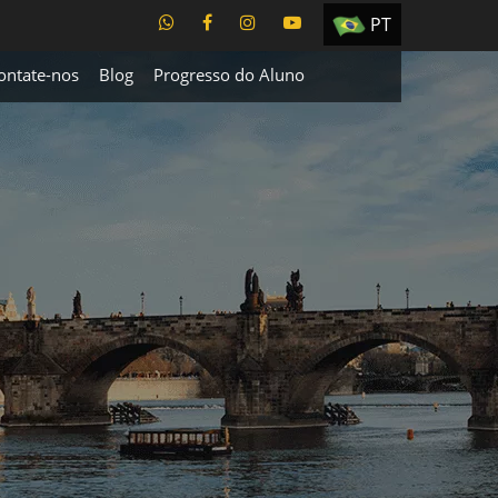
PT
EN
ontate-nos
Blog
Progresso do Aluno
ES
TR
UA
CZ
RU