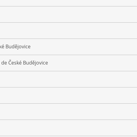
ké Budějovice
 de České Budějovice