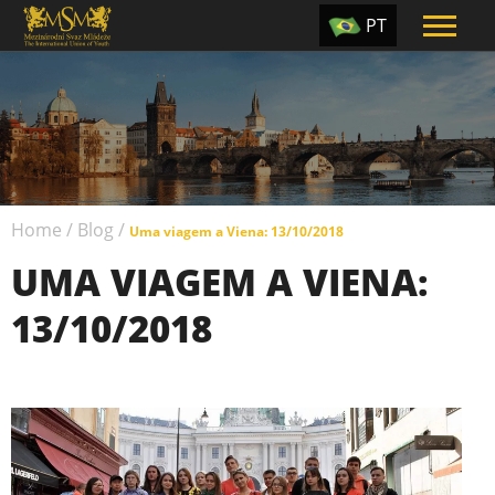
PT
EN
ES
TR
UA
Home
/
Blog
/
CZ
Uma viagem a Viena: 13/10/2018
UMA VIAGEM A VIENA:
RU
13/10/2018