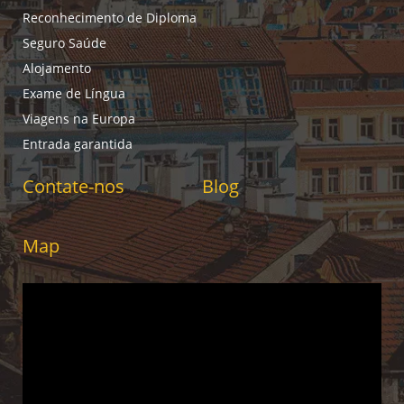
Reconhecimento de Diploma
Seguro Saúde
Alojamento
Exame de Língua
Viagens na Europa
Entrada garantida
Contate-nos
Blog
Map