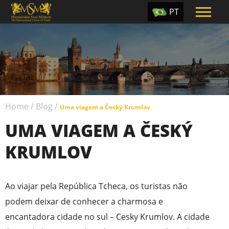
PT
EN
ES
TR
UA
Home
/
Blog
/
CZ
Uma viagem a Český Krumlov
UMA VIAGEM A ČESKÝ
RU
KRUMLOV
Ao viajar pela República Tcheca, os turistas não
podem deixar de conhecer a charmosa e
encantadora cidade no sul – Cesky Krumlov. A cidade