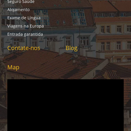
Seguro Saúde
Alojamento
Exame de Língua
Viagens na Europa
Entrada garantida
Contate-nos
Blog
Map