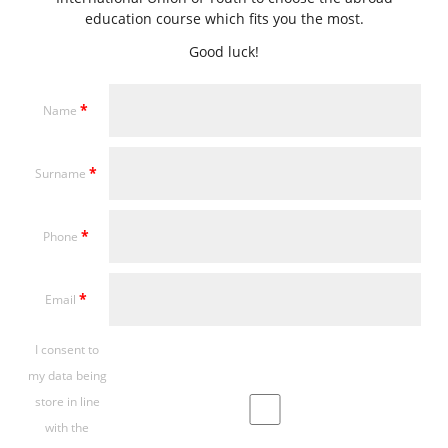
education course which fits you the most.
Good luck!
*
Name
*
Surname
*
Phone
*
Email
I consent to
my data being
store in line
with the