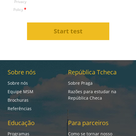
Privacy
*
Policy
Sobre nós
República Tcheca
Sobre nós
Sobre Praga
Equipe MSM
Razões para estudar na
República Checa
Brochuras
Referências
Educação
Para parceiros
Programas
Como se tornar nosso