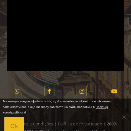
Ми використовуємо файли cookie, щоб зрозуміти, який вміст вас цікавить, і
запам'ятати вас, якщо ви знову завітаєте на сайт. Подробиці в
Політиці
конфідеційності
Termos e Condições
|
Política de Privacidade
|
2007-
Ok