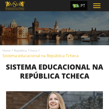
PT
EN
ES
TR
UA
/
/
CZ
Home
República Tcheca
Sistema educacional na República Tcheca
RU
SISTEMA EDUCACIONAL NA
REPÚBLICA TCHECA