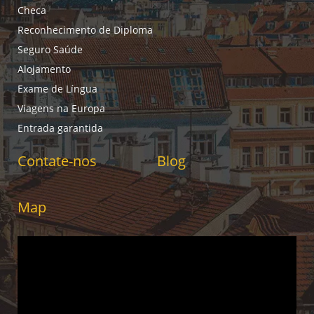
Checa
Reconhecimento de Diploma
Seguro Saúde
Alojamento
Exame de Língua
Viagens na Europa
Entrada garantida
Contate-nos
Blog
Map