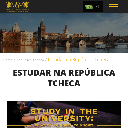
PT
EN
ES
TR
UA
Estudar na República Tcheca
CZ
/
/
Home
República Tcheca
ESTUDAR NA REPÚBLICA
RU
TCHECA