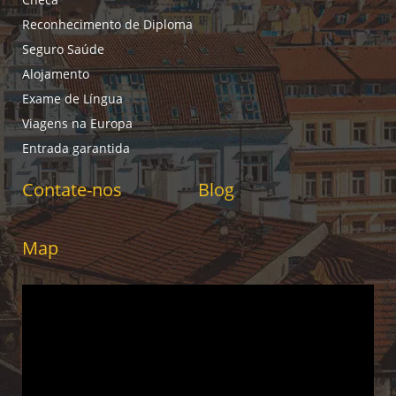
Reconhecimento de Diploma
Seguro Saúde
Alojamento
Exame de Língua
Viagens na Europa
Entrada garantida
Contate-nos
Blog
Map