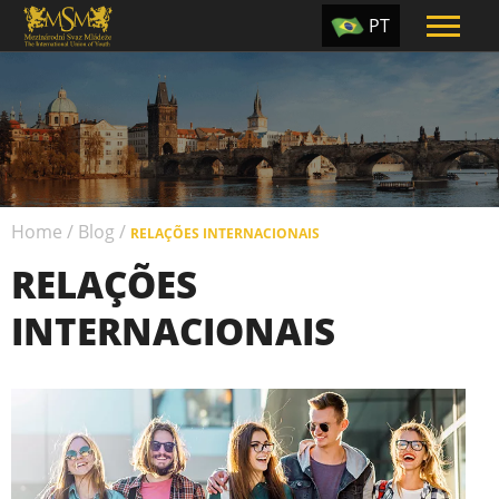
PT
EN
ES
TR
UA
Home
/
Blog
/
CZ
RELAÇÕES INTERNACIONAIS
RELAÇÕES
RU
INTERNACIONAIS