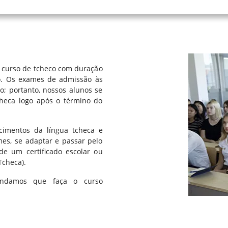
m curso de tcheco com duração
o. Os exames de admissão às
o; portanto, nossos alunos se
heca logo após o término do
cimentos da língua tcheca e
mes, se adaptar e passar pelo
de um certificado escolar ou
Tcheca).
endamos que faça o curso