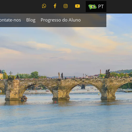
PT
EN
ontate-nos
Blog
Progresso do Aluno
ES
TR
UA
CZ
RU