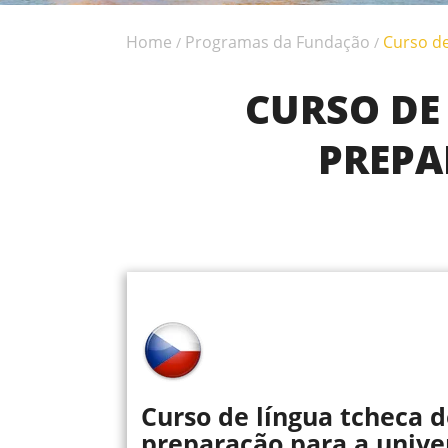
Home
Programas da Fundação
Curso de
/
/
CURSO DE 
PREPA
Curso de língua tcheca d
preparação para a unive