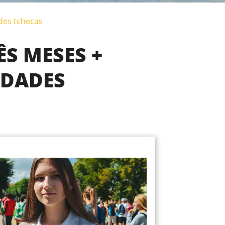
des tchecas
ÊS MESES +
IDADES