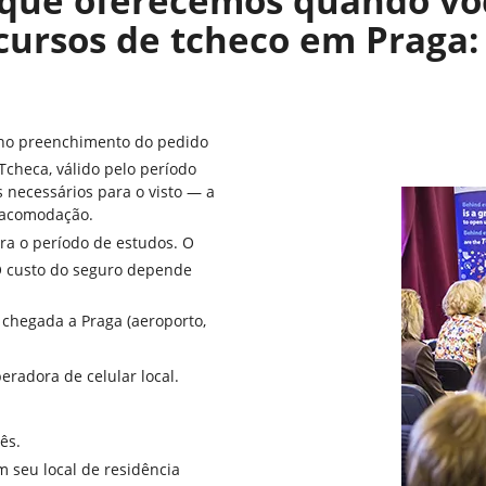
s que oferecemos quando vo
cursos de tcheco em Praga:
 no preenchimento do pedido
Tcheca, válido pelo período
necessários para o visto — a
 acomodação.
ra o período de estudos. O
O custo do seguro depende
chegada a Praga (aeroporto,
eradora de celular local.
ês.
m seu local de residência