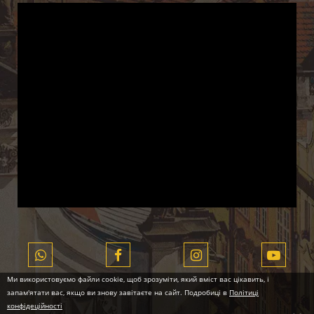
Ми використовуємо файли cookie, щоб зрозуміти, який вміст вас цікавить, і
запам'ятати вас, якщо ви знову завітаєте на сайт. Подробиці в
Політиці
конфідеційності